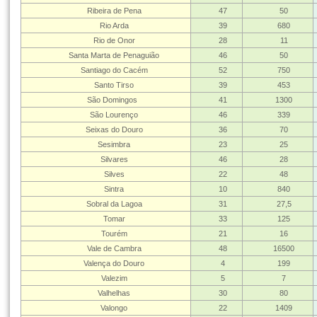
Ribeira de Pena
47
50
Rio Arda
39
680
Rio de Onor
28
11
Santa Marta de Penaguião
46
50
Santiago do Cacém
52
750
Santo Tirso
39
453
São Domingos
41
1300
São Lourenço
46
339
Seixas do Douro
36
70
Sesimbra
23
25
Silvares
46
28
Silves
22
48
Sintra
10
840
Sobral da Lagoa
31
27,5
Tomar
33
125
Tourém
21
16
Vale de Cambra
48
16500
Valença do Douro
4
199
Valezim
5
7
Valhelhas
30
80
Valongo
22
1409