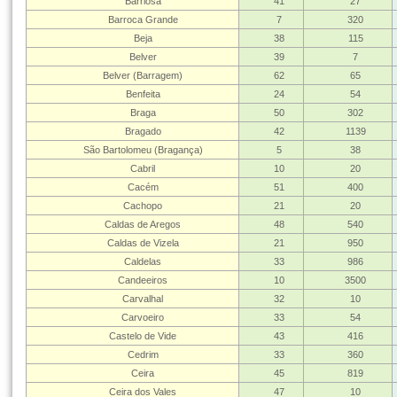
Barriosa
41
27
Barroca Grande
7
320
Beja
38
115
Belver
39
7
Belver (Barragem)
62
65
Benfeita
24
54
Braga
50
302
Bragado
42
1139
São Bartolomeu (Bragança)
5
38
Cabril
10
20
Cacém
51
400
Cachopo
21
20
Caldas de Aregos
48
540
Caldas de Vizela
21
950
Caldelas
33
986
Candeeiros
10
3500
Carvalhal
32
10
Carvoeiro
33
54
Castelo de Vide
43
416
Cedrim
33
360
Ceira
45
819
Ceira dos Vales
47
10