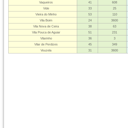
Vaqueiros
41
608
Vide
33
25
Vieira do Minho
53
110
Vila Boim
24
3600
Vila Nova de Ceira
38
63
Vila Pouca de Aguiar
51
231
Vilarinho
36
3
Vilar de Perdizes
45
349
Vouzela
31
3600