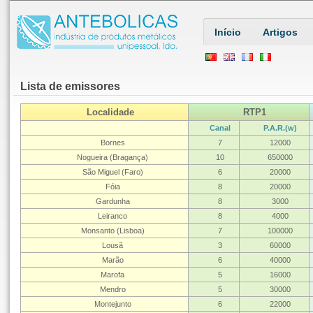
Início
Artigos
Lista de emissores
Localidade
RTP1
Canal
P.A.R.(w)
Bornes
7
12000
Nogueira (Bragança)
10
650000
São Miguel (Faro)
6
20000
Fóia
8
20000
Gardunha
8
3000
Leiranco
8
4000
Monsanto (Lisboa)
7
100000
Lousã
3
60000
Marão
6
40000
Marofa
5
16000
Mendro
5
30000
Montejunto
6
22000