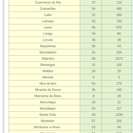
Guerreiros do Rio
37
125
Guimarães
54
480
Lalim
32
280
Lamego
33
750
Leiria
45
875
Loriga
49
80
Lorvão
36
38
Maçainhas
36
44
Machialinho
42
204
Malveira
30
1073
Manteigas
10
100
Melides
26
20
Mértola
9
5
Mira de Aire
54
175
Miranda do Douro
36
140
Moimenta da Beira
8
28
Monchique
10
15
Montalegre
54
117
Monte Góis
29
1330
Montedor
57
225
Montemor-o-Novo
53
40