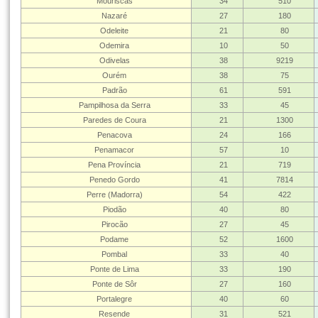
Mouriscas
34
510
Nazaré
27
180
Odeleite
21
80
Odemira
10
50
Odivelas
38
9219
Ourém
38
75
Padrão
61
591
Pampilhosa da Serra
33
45
Paredes de Coura
21
1300
Penacova
24
166
Penamacor
57
10
Pena Província
21
719
Penedo Gordo
41
7814
Perre (Madorra)
54
422
Piodão
40
80
Pirocão
27
45
Podame
52
1600
Pombal
33
40
Ponte de Lima
33
190
Ponte de Sôr
27
160
Portalegre
40
60
Resende
31
521