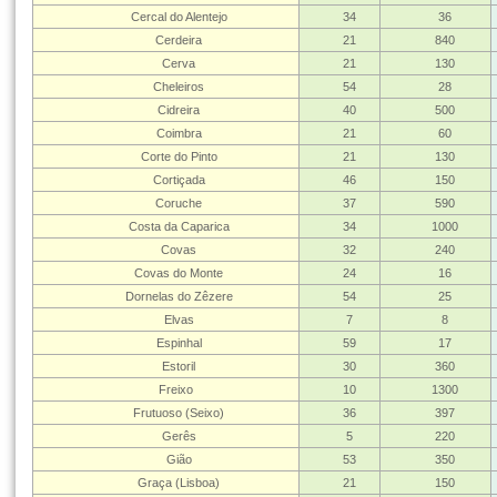
Cercal do Alentejo
34
36
Cerdeira
21
840
Cerva
21
130
Cheleiros
54
28
Cidreira
40
500
Coimbra
21
60
Corte do Pinto
21
130
Cortiçada
46
150
Coruche
37
590
Costa da Caparica
34
1000
Covas
32
240
Covas do Monte
24
16
Dornelas do Zêzere
54
25
Elvas
7
8
Espinhal
59
17
Estoril
30
360
Freixo
10
1300
Frutuoso (Seixo)
36
397
Gerês
5
220
Gião
53
350
Graça (Lisboa)
21
150