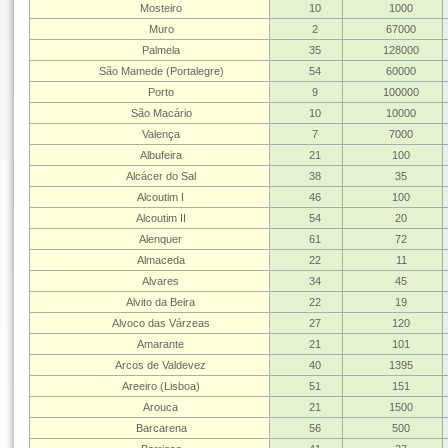
Mosteiro
10
1000
Muro
2
67000
Palmela
35
128000
São Mamede (Portalegre)
54
60000
Porto
9
100000
São Macário
10
10000
Valença
7
7000
Albufeira
21
100
Alcácer do Sal
38
35
Alcoutim I
46
100
Alcoutim II
54
20
Alenquer
61
72
Almaceda
22
11
Alvares
34
45
Alvito da Beira
22
19
Alvoco das Várzeas
27
120
Amarante
21
101
Arcos de Valdevez
40
1395
Areeiro (Lisboa)
51
151
Arouca
21
1500
Barcarena
56
500